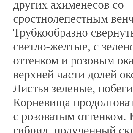
других ахименесов со
сростнолепестным венч
Трубкообразно свернут
светло-желтые, с зеле
оттенком и розовым ок
верхней части долей ок
Листья зеленые, побеги
Корневища продолговат
с розоватым оттенком.
гибрид, полученный с