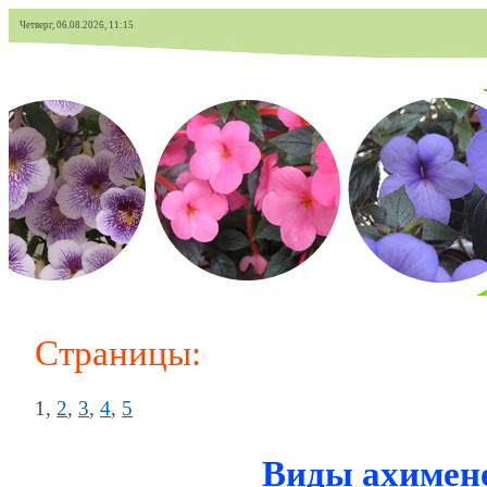
Четверг, 06.08.2026, 11:15
Страницы:
1
,
2
,
3
,
4
,
5
Виды ахимен