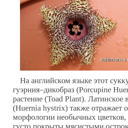
На английском языке этот сукк
гуэрния–дикобраз (Porcupine Нuer
растение (Toad Plant). Латинское
(Huernia hystrix) также отражает
морфологии необычных цветков, 
густо покрыты мясистыми остро